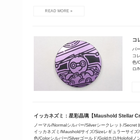
コレ
パープ
コレ
色/
ロ/N
イッカネズミ：星彩晶璃【Maushold Stellar Cry
ノーマル/Normalシルバー/Silverシークレット/Secret 絵柄/P
イッカネズミ/Mausholdサイズ/Sizeレギュラーサイズ/Reg
色/Colorシルバー/Silverゴールド/Goldホロ/Holofoilノン