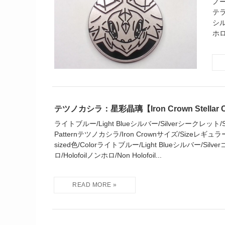
ノー
テラ
シル
ホロ/
テツノカシラ：星彩晶璃【Iron Crown Stellar C
ライトブルー/Light Blueシルバー/Silverシークレット/Secr
Patternテツノカシラ/Iron Crownサイズ/Sizeレギュラー
sized色/Colorライトブルー/Light Blueシルバー/Silve
ロ/Holofoilノンホロ/Non Holofoil...