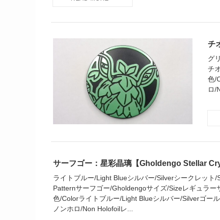
チオ
グリ
チオ
色/
ロ/N
サーフゴー：星彩晶璃【Gholdengo Stellar Cry
ライトブルー/Light Blueシルバー/Silverシークレット/Secr
Patternサーフゴー/Gholdengoサイズ/Sizeレギュラーサイ
色/Colorライトブルー/Light Blueシルバー/Silverゴールド/
ノンホロ/Non Holofoilレ...