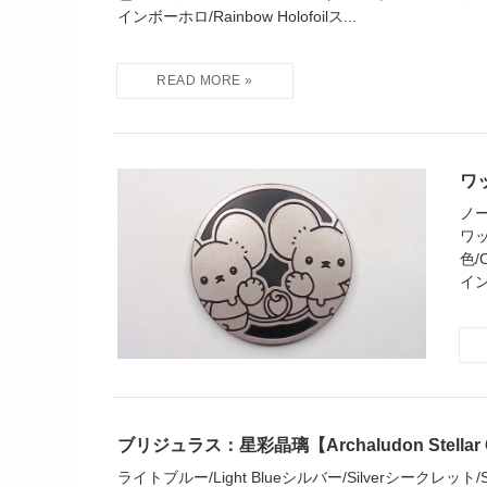
インボーホロ/Rainbow Holofoilス...
ワッ
ノー
ワッ
色/
インボ
ブリジュラス：星彩晶璃【Archaludon Stellar C
ライトブルー/Light Blueシルバー/Silverシークレット/Secr