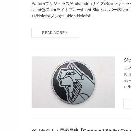
Patternブリジュラス/Archaludonサイズ/Sizeレギュラー
sized色/Colorライトブルー/Light Blueシルバー/Silve
ロ/Holofoilノンホロ/Non Holofoil...
ジュ
ライ
Pa
si
ロ/H
ゲノセクト：星彩晶璃【Genesect Stellar Crys