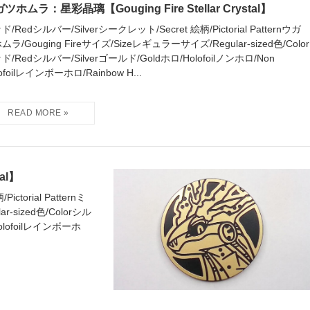
ツホムラ：星彩晶璃【Gouging Fire Stellar Crystal】
ド/Redシルバー/Silverシークレット/Secret 絵柄/Pictorial Patternウガ
ムラ/Gouging Fireサイズ/Sizeレギュラーサイズ/Regular-sized色/Color
ド/Redシルバー/Silverゴールド/Goldホロ/Holofoilノンホロ/Non
ofoilレインボーホロ/Rainbow H...
al】
torial Patternミ
-sized色/Colorシル
Holofoilレインボーホ