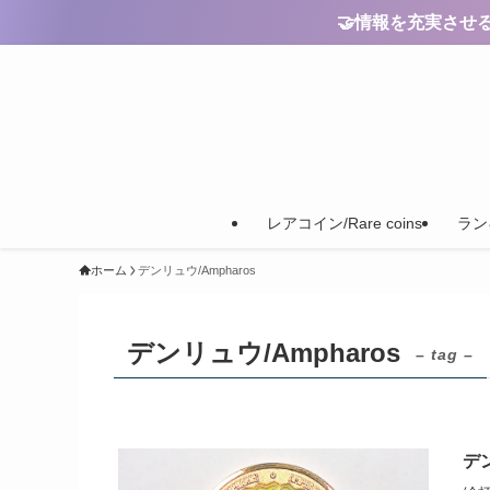
🤝情報を充実させるためのご
レアコイン/Rare coins
ランキ
ホーム
デンリュウ/Ampharos
デンリュウ/Ampharos
– tag –
デン