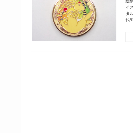
絵柄
イズ/
タル
代/