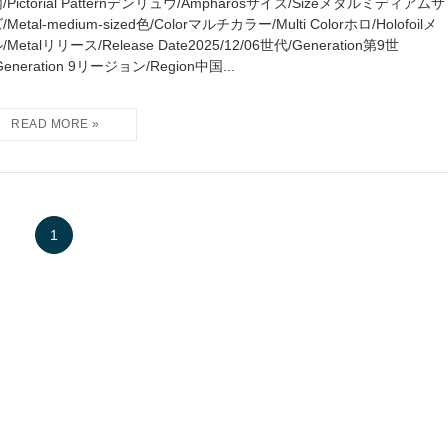
/Pictorial Patternデンリュウ/Ampharosサイズ/Sizeメタルミディアムサ
Metal-medium-sized色/Colorマルチカラー/Multi Colorホロ/Holofoilメ
/Metalリリース/Release Date2025/12/06世代/Generation第9世
Generation 9リージョン/Region中国...
1