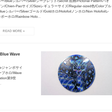
ー/Blueシルバー/Silverシークレット/Secret 絵柄/Pictorial Patternパオ
ン/Chien-Paoサイズ/Sizeレギュラーサイズ/Regular-sized色/Colorブル
Blueシルバー/Silverゴールド/Goldホロ/Holofoilノンホロ/Non Holofoilレ
ボーホロ/Rainbow Holo...
ue Wave
/Sizeジャンボサイ
ウェーブホロ/Wave
ration第9世
.