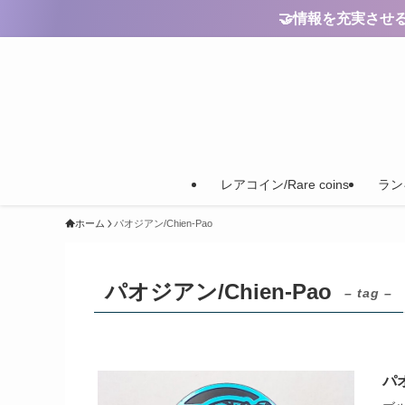
🤝情報を充実させるためのご
レアコイン/Rare coins
ランキ
ホーム
パオジアン/Chien-Pao
パオジアン/Chien-Pao
– tag –
パオ