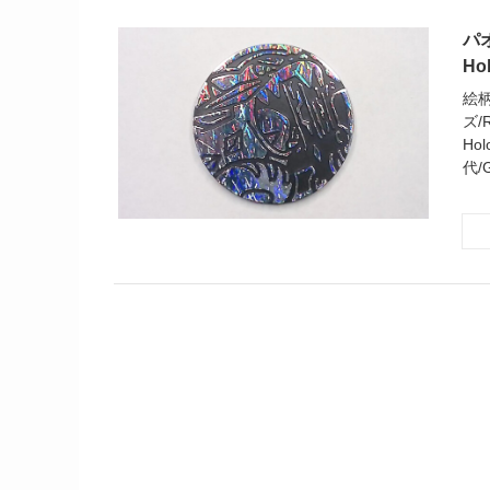
パオ
Ho
絵柄
ズ/R
Hol
代/G