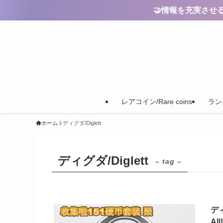
🤝情報を充実させるためのご
レアコイン/Rare coins
ランキ
ホーム
ディグダ/Diglett
ディグダ/Diglett
– tag –
ディ
All