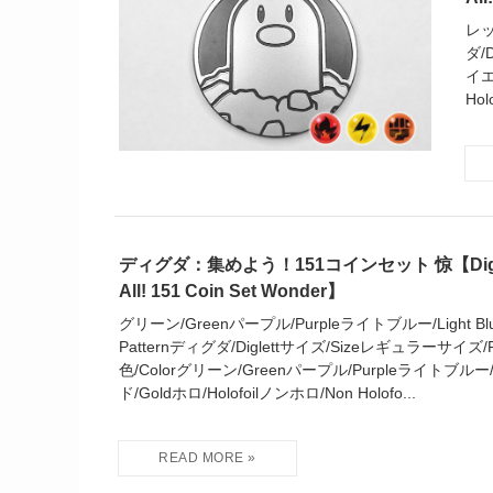
レッ
ダ/
イエ
Hol
ディグダ：集めよう！151コインセット 惊【Diglett 
All! 151 Coin Set Wonder】
グリーン/Greenパープル/Purpleライトブルー/Light Blue 
Patternディグダ/Diglettサイズ/Sizeレギュラーサイズ/Reg
色/Colorグリーン/Greenパープル/Purpleライトブルー/L
ド/Goldホロ/Holofoilノンホロ/Non Holofo...