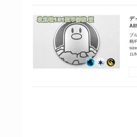
ディ
All
ブル
柄/P
si
ロ/N