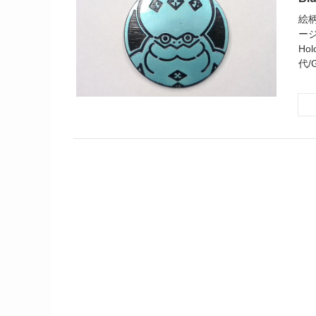
絵柄/
ージ
Hol
代/G