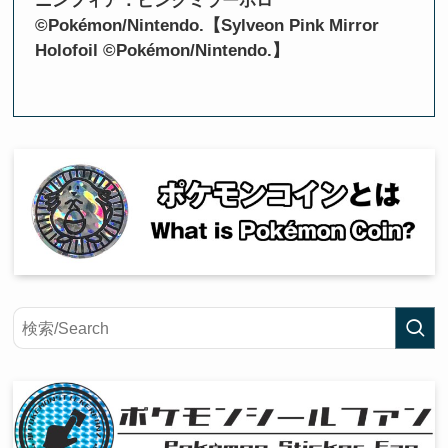
ニンフィア：ピンクミラーホロ
©Pokémon/Nintendo.【Sylveon Pink Mirror
Holofoil ©Pokémon/Nintendo.】