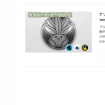
ナゾ
‘em
ブル
柄/
ズ/
ロ/H