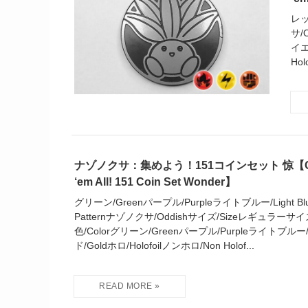
レッ
サ/
イエ
Hol
ナゾノクサ：集めよう！151コインセット 惊【Oddis
‘em All! 151 Coin Set Wonder】
グリーン/Greenパープル/Purpleライトブルー/Light Blue 
Patternナゾノクサ/Oddishサイズ/Sizeレギュラーサイズ/R
色/Colorグリーン/Greenパープル/Purpleライトブルー/L
ド/Goldホロ/Holofoilノンホロ/Non Holof...