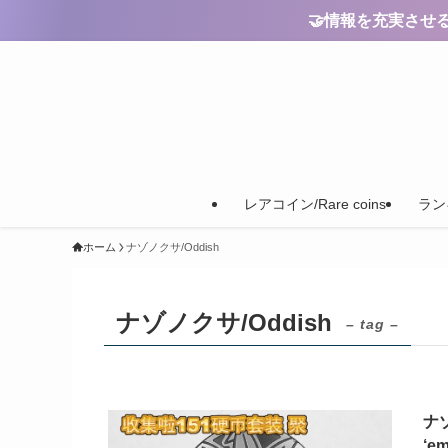
🤝情報を充実させるためのご
レアコイン/Rare coins
ランキ
ホーム
ナゾノクサ/Oddish
ナゾノクサ/Oddish
– tag –
ナゾ
‘em