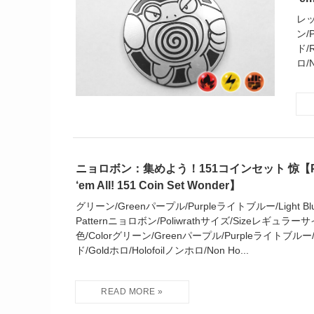
レッ
ン/
ド/
ロ/N
ニョロボン：集めよう！151コインセット 惊【Poliwr
‘em All! 151 Coin Set Wonder】
グリーン/Greenパープル/Purpleライトブルー/Light Blue 
Patternニョロボン/Poliwrathサイズ/Sizeレギュラーサイズ
色/Colorグリーン/Greenパープル/Purpleライトブルー/L
ド/Goldホロ/Holofoilノンホロ/Non Ho...