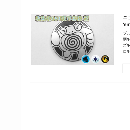
ニョ
‘em
ブル
柄/
ズ/
ロ/H