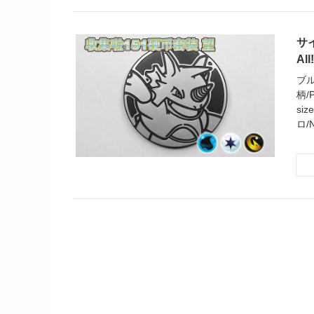
サイ
All
ブル
柄/
si
ロ/N