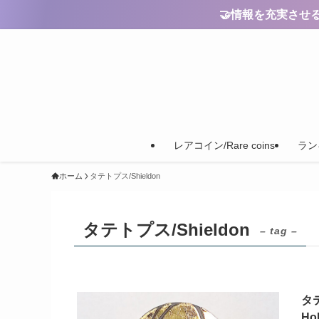
🤝情報を充実させるためのご
レアコイン/Rare coins
ランキ
ホーム
タテトプス/Shieldon
タテトプス/Shieldon
– tag –
タテ
Ho