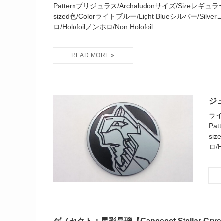
Patternブリジュラス/Archaludonサイズ/Sizeレギュラー
sized色/Colorライトブルー/Light Blueシルバー/Silve
ロ/Holofoilノンホロ/Non Holofoil...
ジュ
ライ
Pa
si
ロ/H
ゲノセクト：星彩晶璃【Genesect Stellar Crys