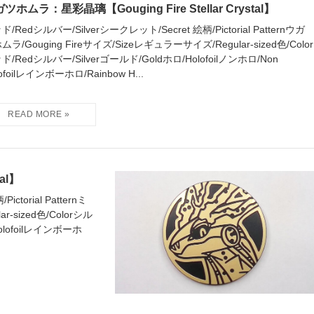
ツホムラ：星彩晶璃【Gouging Fire Stellar Crystal】
ド/Redシルバー/Silverシークレット/Secret 絵柄/Pictorial Patternウガ
ムラ/Gouging Fireサイズ/Sizeレギュラーサイズ/Regular-sized色/Color
ド/Redシルバー/Silverゴールド/Goldホロ/Holofoilノンホロ/Non
ofoilレインボーホロ/Rainbow H...
al】
torial Patternミ
-sized色/Colorシル
Holofoilレインボーホ