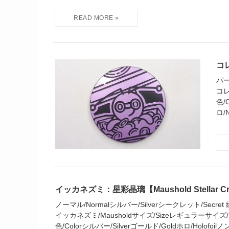
コレ
パープ
コレ
色/
ロ/N
イッカネズミ：星彩晶璃【Maushold Stellar Cry
ノーマル/Normalシルバー/Silverシークレット/Secret 絵柄/P
イッカネズミ/Mausholdサイズ/Sizeレギュラーサイズ/Reg
色/Colorシルバー/Silverゴールド/Goldホロ/Holofoilノン