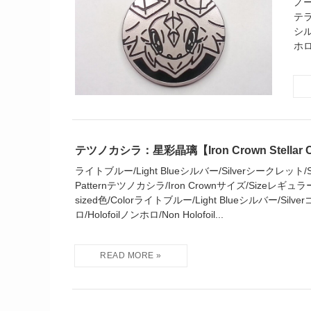
ノー
テラ
シル
ホロ/
テツノカシラ：星彩晶璃【Iron Crown Stellar C
ライトブルー/Light Blueシルバー/Silverシークレット/Secr
Patternテツノカシラ/Iron Crownサイズ/Sizeレギュラー
sized色/Colorライトブルー/Light Blueシルバー/Silve
ロ/Holofoilノンホロ/Non Holofoil...