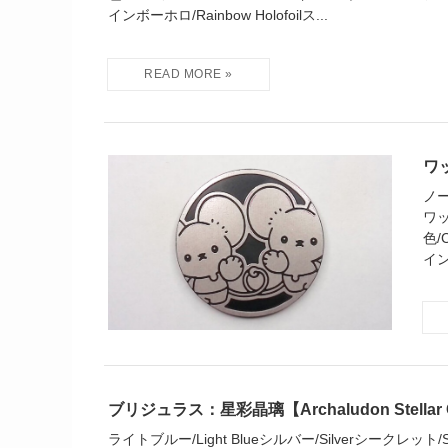
インボーホロ/Rainbow Holofoilス...
ワッ
ノー
ワッ
色/
インボ
ブリジュラス：星彩晶璃【Archaludon Stellar C
ライトブルー/Light Blueシルバー/Silverシークレット/Secr