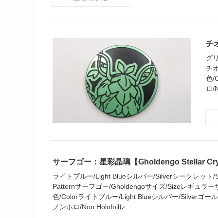
チオ
グリ
チオ
色/
ロ/N
サーフゴー：星彩晶璃【Gholdengo Stellar Cry
ライトブルー/Light Blueシルバー/Silverシークレット/Secr
Patternサーフゴー/Gholdengoサイズ/Sizeレギュラーサイ
色/Colorライトブルー/Light Blueシルバー/Silverゴールド/
ノンホロ/Non Holofoilレ...