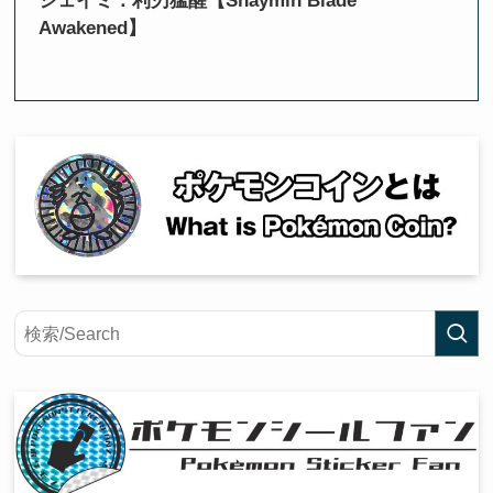
シェイミ：利刃猛醒【Shaymin Blade
Awakened】