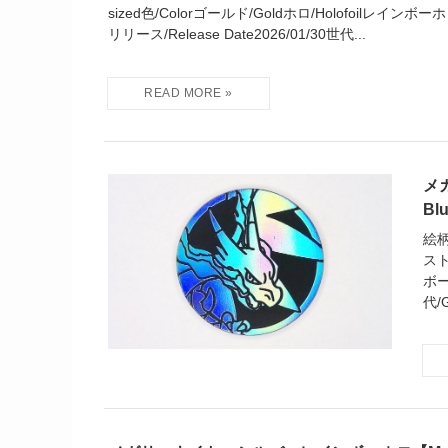
sized色/Colorゴールド/Goldホロ/Holofoilレインボーホロ/R
リリース/Release Date2026/01/30世代...
メ
Bl
絵柄
スト
ボーホ
代/G