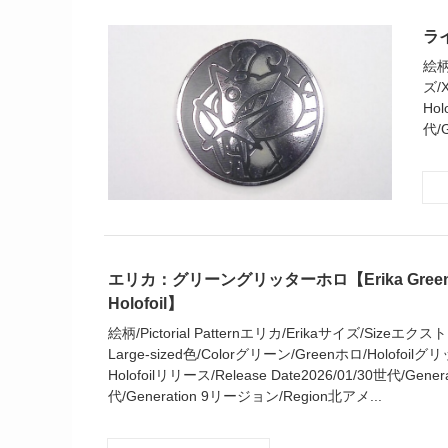
ライ
絵柄
ズ/X
Hol
代/
エリカ：グリーングリッターホロ【Erika Green Gl
Holofoil】
絵柄/Pictorial Patternエリカ/Erikaサイズ/Sizeエ
Large-sized色/Colorグリーン/Greenホロ/Holofoilグリ
Holofoilリリース/Release Date2026/01/30世代/Gene
代/Generation 9リージョン/Region北アメ...