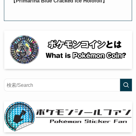
【Primarina Blue Cracked Ice Holofoil】