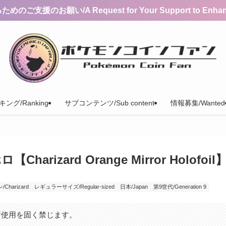
支援のお願い/A Request for Your Support to Enhance 
ング/Ranking
サブコンテンツ/Sub content
情報募集/Wanted
zard Orange Mirror Holofoil
harizard
レギュラーサイズ/Regular-sized
日本/Japan
第9世代/Generation 9
断使用を固く禁じます。