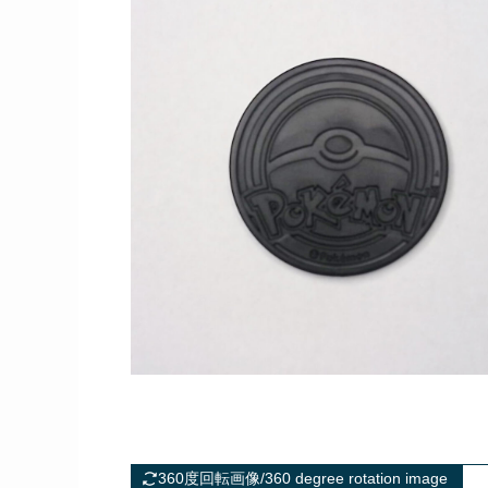
360度回転画像/360 degree rotation image