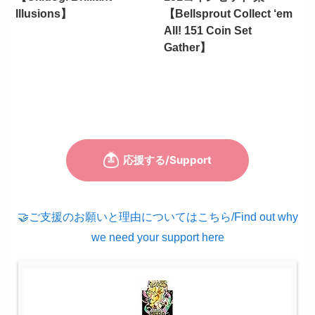
Illusions】
【Bellsprout Collect ‘em
All! 151 Coin Set
Gather】
🤝ご支援のお願いと理由についてはこちら/Find out why
we need your support here