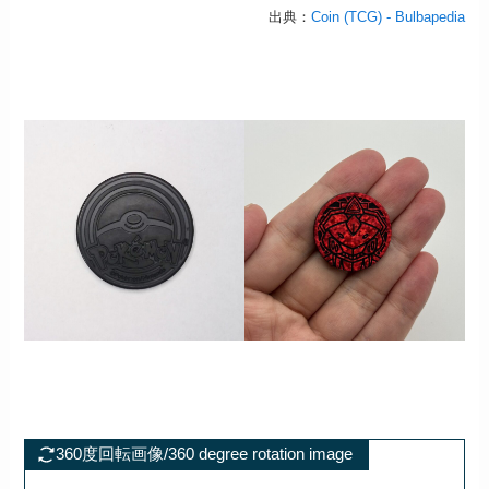
出典：
Coin (TCG) - Bulbapedia
360度回転画像/360 degree rotation image