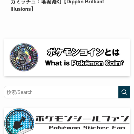
カミッチュ：璀璨诡幻【Dipplin Brilliant
Illusions】