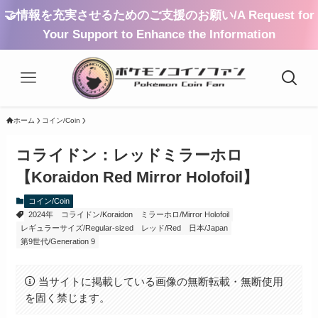
🤝情報を充実させるためのご支援のお願い/A Request for
Your Support to Enhance the Information
ホーム
コイン/Coin
コライドン：レッドミラーホロ
【Koraidon Red Mirror Holofoil】
コイン/Coin
2024年
コライドン/Koraidon
ミラーホロ/Mirror Holofoil
レギュラーサイズ/Regular-sized
レッド/Red
日本/Japan
第9世代/Generation 9
当サイトに掲載している画像の無断転載・無断使用
を固く禁じます。