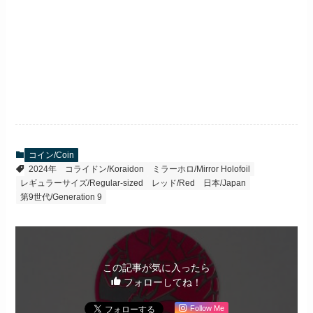
コイン/Coin
2024年
コライドン/Koraidon
ミラーホロ/Mirror Holofoil
レギュラーサイズ/Regular-sized
レッド/Red
日本/Japan
第9世代/Generation 9
この記事が気に入ったら
フォローしてね！
Follow Me