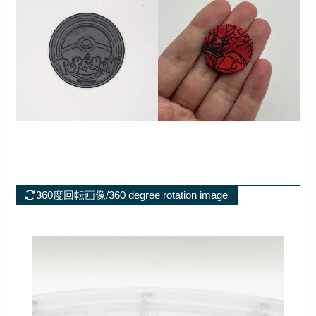
360度回転画像/360 degree rotation image