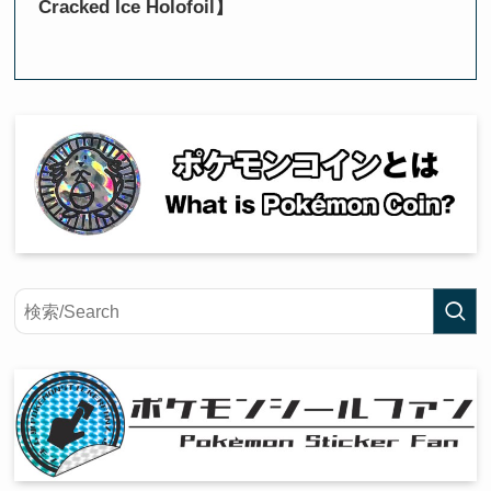
Cracked Ice Holofoil】