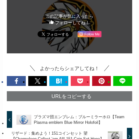
この記事が気に入ったら
フォローしてね！
Follow Me
よかったらシェアしてね！
URLをコピーする
プラズマ団エンブレム：ブルーミラーホロ【Team
Plasma emblem Blue Mirror Holofoil】
リザード：集めよう！151コインセット 望
【Charmeleon Collect ‘em All! 151 Coin Set Hope】