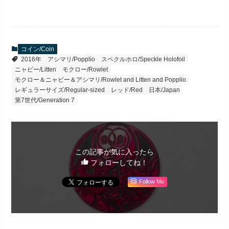
コイン/Coin
2016年
アシマリ/Popplio
スペクルホロ/Speckle Holofoil
ニャビー/Litten
モクロー/Rowlet
モクロー＆ニャビー＆アシマリ/Rowlet and Litten and Popplio
レギュラーサイズ/Regular-sized
レッド/Red
日本/Japan
第7世代/Generation 7
この記事が気に入ったら
フォローしてね！
Follow Me