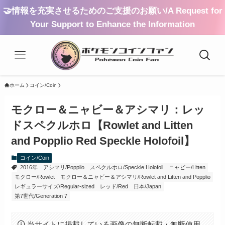
🤝情報を充実させるためのご支援のお願い/A Request for
Your Support to Enhance the Information
ホーム
コイン/Coin
モクロー＆ニャビー＆アシマリ：レッ
ドスペクルホロ【Rowlet and Litten
and Popplio Red Speckle Holofoil】
コイン/Coin
2016年
アシマリ/Popplio
スペクルホロ/Speckle Holofoil
ニャビー/Litten
モクロー/Rowlet
モクロー＆ニャビー＆アシマリ/Rowlet and Litten and Popplio
レギュラーサイズ/Regular-sized
レッド/Red
日本/Japan
第7世代/Generation 7
当サイトに掲載している画像の無断転載・無断使用