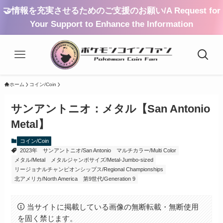
🤝情報を充実させるためのご支援のお願い/A Request for
Your Support to Enhance the Information
ホーム
コイン/Coin
サンアントニオ：メタル【San Antonio
Metal】
コイン/Coin
2023年
サンアントニオ/San Antonio
マルチカラー/Multi Color
メタル/Metal
メタルジャンボサイズ/Metal-Jumbo-sized
リージョナルチャンピオンシップス/Regional Championships
北アメリカ/North America
第9世代/Generation 9
当サイトに掲載している画像の無断転載・無断使用
を固く禁じます。