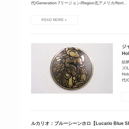
代/Generation 7リージョン/Region北アメリカ/Nort...
ジャ
Ho
絵柄
ズ/L
Hol
代/
ルカリオ：ブルーシーンホロ【Lucario Blue Shee