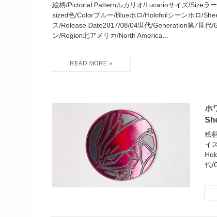
絵柄/Pictorial Patternルカリオ/Lucarioサイズ/Size
sized色/Colorブルー/Blueホロ/Holofoilシーンホロ/Shee
ス/Release Date2017/08/04世代/Generation第7世代
ン/Region北アメリカ/North America...
ホ
Sh
絵柄
イズ
Hol
代/