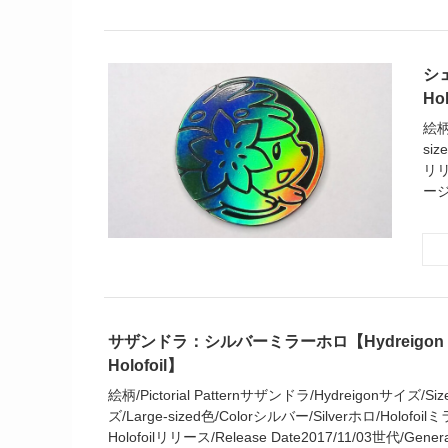
シェ
Ho
絵柄
si
リリー
ージ
サザンドラ：シルバーミラーホロ【Hydreigon Silv
Holofoil】
絵柄/Pictorial Patternサザンドラ/Hydreigonサイズ/
ズ/Large-sized色/Colorシルバー/Silverホロ/Holofoil
Holofoilリリース/Release Date2017/11/03世代/Gener