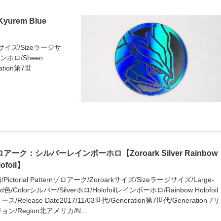
rem Blue
remサイズ/Sizeラージサ
シーンホロ/Sheen
ration第7世
アーク：シルバーレインボーホロ【Zoroark Silver Rainbow
lofoil】
/Pictorial Patternゾロアーク/Zoroarkサイズ/Sizeラージサイズ/Large-
ed色/Colorシルバー/Silverホロ/Holofoilレインボーホロ/Rainbow Holofoil
ス/Release Date2017/11/03世代/Generation第7世代/Generation 7リ
ョン/Region北アメリカ/N...