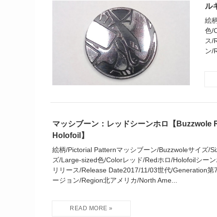
ルギ
絵柄/
色/C
ス/R
ン/R
マッシブーン：レッドシーンホロ【Buzzwole Re
Holofoil】
絵柄/Pictorial Patternマッシブーン/Buzzwoleサイズ
ズ/Large-sized色/Colorレッド/Redホロ/Holofoilシーンホ
リリース/Release Date2017/11/03世代/Generation第
ージョン/Region北アメリカ/North Ame...