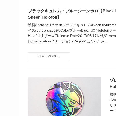
ブラックキュレム：ブルーシーンホロ【Black Kyu
Sheen Holofoil】
絵柄/Pictorial Patternブラックキュレム/Black Kyu
イズ/Large-sized色/Colorブルー/Blueホロ/Holofoil
Holofoilリリース/Release Date2017/06/17世代/Gene
代/Generation 7リージョン/Region北アメリカ/...
ゾロ
Ho
絵柄
siz
リリー
ージ