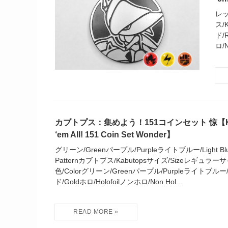
レッ
ス/
ド/
ロ/N
カブトプス：集めよう！151コインセット 惊【Kabut
‘em All! 151 Coin Set Wonder】
グリーン/Greenパープル/Purpleライトブルー/Light Blue 
Patternカブトプス/Kabutopsサイズ/Sizeレギュラーサイズ
色/Colorグリーン/Greenパープル/Purpleライトブルー/L
ド/Goldホロ/Holofoilノンホロ/Non Hol...