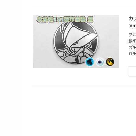
カブ
‘em
ブル
柄/
ズ/
ロ/H