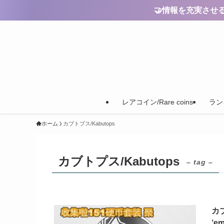
🤝情報を充実させるためのご
レアコイン/Rare coins
ランキ
ホーム
カブトプス/Kabutops
カブトプス/Kabutops
– tag –
カブ
‘em