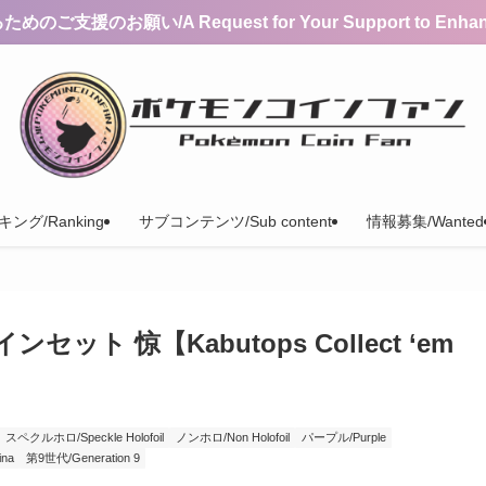
支援のお願い/A Request for Your Support to Enhance 
ング/Ranking
サブコンテンツ/Sub content
情報募集/Wanted
ト 惊【Kabutops Collect ‘em
スペクルホロ/Speckle Holofoil
ノンホロ/Non Holofoil
パープル/Purple
na
第9世代/Generation 9