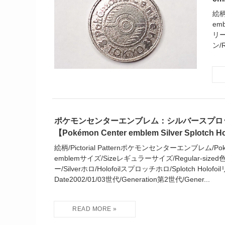
絵柄
em
リー
ン/R
ポケモンセンターエンブレム：シルバースプロ
【Pokémon Center emblem Silver Splotch Ho
絵柄/Pictorial Patternポケモンセンターエンブレム/Poké
emblemサイズ/Sizeレギュラーサイズ/Regular-sized色
ー/Silverホロ/Holofoilスプロッチホロ/Splotch Holofoi
Date2002/01/03世代/Generation第2世代/Gener...