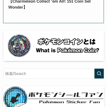
【Charmeleon Collect ‘em All! 151 Coin Set
Wonder】