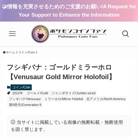
🤝情報を充実させるためのご支援のお願い/A Request for
Your Support to Enhance the Information
ホーム
コイン/Coin
フシギバナ：ゴールドミラーホロ
【Venusaur Gold Mirror Holofoil】
コイン/Coin
2022年
ゴールド/Gold
ジャンボサイズ/Jumbo-sized
フシギバナ/Venusaur
ミラーホロ/Mirror Holofoil
北アメリカ/North America
第8世代/Generation 8
当サイトに掲載している画像の無断転載・無断使用
を固く禁じます。