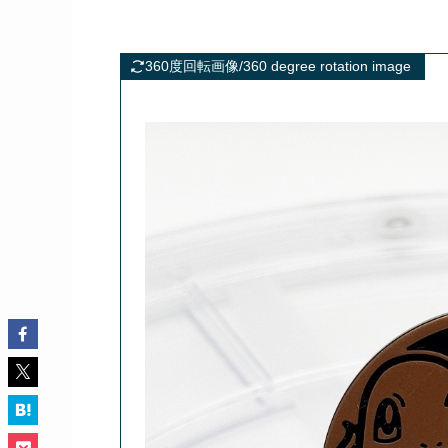
360度回転画像/360 degree rotation image