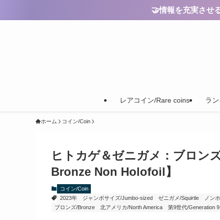
🤝情報を充実させるためのご
レアコイン/Rare coins
ランキ
ホーム
コイン/Coin
ヒトカゲ＆ゼニガメ：ブロンズノンホロ【
Bronze Non Holofoil】
コイン/Coin
2023年
ジャンボサイズ/Jumbo-sized
ゼニガメ/Squirtle
ノンホロ/
ブロンズ/Bronze
北アメリカ/North America
第9世代/Generation 9