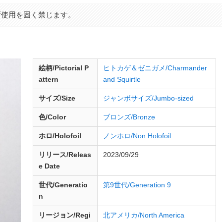
断使用を固く禁じます。
絵柄/Pictorial P
ヒトカゲ＆ゼニガメ/Charmander
attern
and Squirtle
サイズ/Size
ジャンボサイズ/Jumbo-sized
色/Color
ブロンズ/Bronze
ホロ/Holofoil
ノンホロ/Non Holofoil
リリース/
Releas
2023/09/29
e
Date
世代/Generatio
第9世代/Generation 9
n
リージョン/Regi
北アメリカ/North America