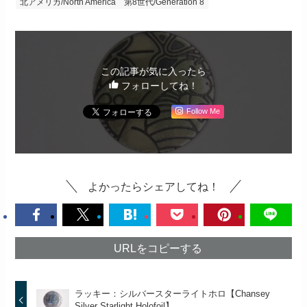
北アメリカ/North America
第8世代/Generation 8
この記事が気に入ったら
フォローしてね！
Follow Me
よかったらシェアしてね！
URLをコピーする
ラッキー：シルバースターライトホロ【Chansey
Silver Starlight Holofoil】