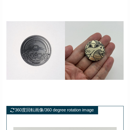
360度回転画像/360 degree rotation image