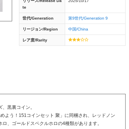
リリース/
Release
Da
2025/10/17
te
世代/Generation
第9世代/Generation 9
リージョン/Region
中国/China
レア度/Rarity
ズ、黒裏コイン。
「集めよう！151コインセット 聚」に同梱され、レッドノン
ホロ、ゴールドスペクルホロの4種類があります。