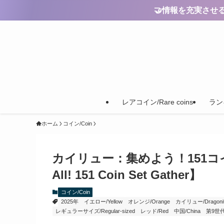
🤝情報を充実させるためのご
レアコイン/Rare coins
ランキ
ホーム
コイン/Coin
カイリュー：集めよう！151コインセッ
All! 151 Coin Set Gather】
コイン/Coin
2025年
イエロー/Yellow
オレンジ/Orange
カイリュー/Dragoni
レギュラーサイズ/Regular-sized
レッド/Red
中国/China
第9世代/