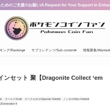
支援のお願い/A Request for Your Support to Enhance 
ング/Ranking
サブコンテンツ/Sub content
情報募集/Wanted
ト 聚【Dragonite Collect ‘em
te
ゴールド/Gold
スペクルホロ/Speckle Holofoil
ノンホロ/Non Holofoil
Generation 9