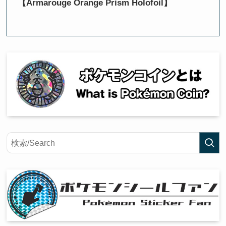
【Armarouge Orange Prism Holofoil】