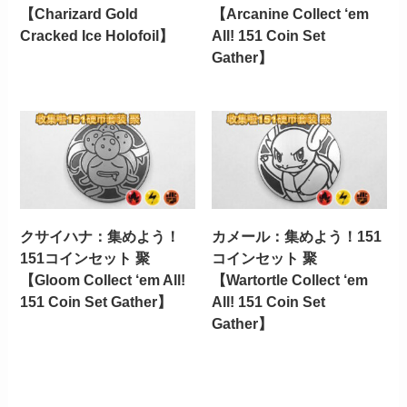
【Charizard Gold
【Arcanine Collect ‘em
Cracked Ice Holofoil】
All! 151 Coin Set
Gather】
クサイハナ：集めよう！
カメール：集めよう！151
151コインセット 聚
コインセット 聚
【Gloom Collect ‘em All!
【Wartortle Collect ‘em
151 Coin Set Gather】
All! 151 Coin Set
Gather】