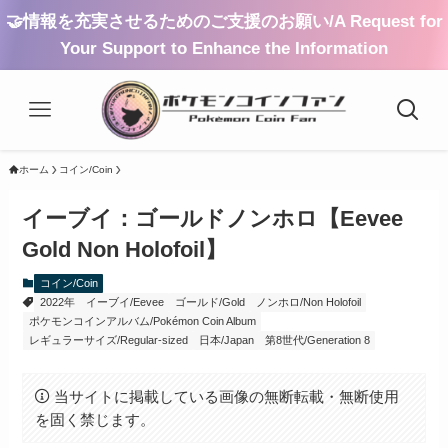
🤝情報を充実させるためのご支援のお願い/A Request for
Your Support to Enhance the Information
ホーム
コイン/Coin
イーブイ：ゴールドノンホロ【Eevee
Gold Non Holofoil】
コイン/Coin
2022年
イーブイ/Eevee
ゴールド/Gold
ノンホロ/Non Holofoil
ポケモンコインアルバム/Pokémon Coin Album
レギュラーサイズ/Regular-sized
日本/Japan
第8世代/Generation 8
当サイトに掲載している画像の無断転載・無断使用
を固く禁じます。