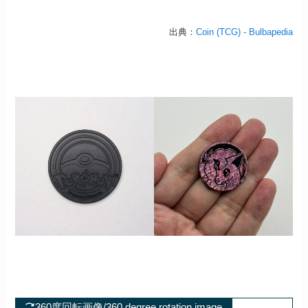
出典：
Coin (TCG) - Bulbapedia
360度回転画像/360 degree rotation image