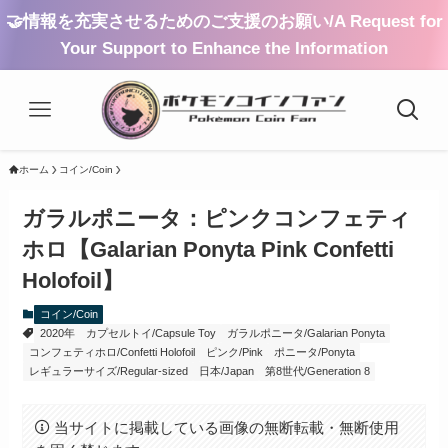
🤝情報を充実させるためのご支援のお願い/A Request for
Your Support to Enhance the Information
ホーム
コイン/Coin
ガラルポニータ：ピンクコンフェティ
ホロ【Galarian Ponyta Pink Confetti
Holofoil】
コイン/Coin
2020年
カプセルトイ/Capsule Toy
ガラルポニータ/Galarian Ponyta
コンフェティホロ/Confetti Holofoil
ピンク/Pink
ポニータ/Ponyta
レギュラーサイズ/Regular-sized
日本/Japan
第8世代/Generation 8
当サイトに掲載している画像の無断転載・無断使用