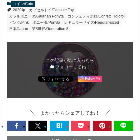
コイン/Coin
2020年
カプセルトイ/Capsule Toy
ガラルポニータ/Galarian Ponyta
コンフェティホロ/Confetti Holofoil
ピンク/Pink
ポニータ/Ponyta
レギュラーサイズ/Regular-sized
日本/Japan
第8世代/Generation 8
この記事が気に入ったら
フォローしてね！
Follow Me
よかったらシェアしてね！