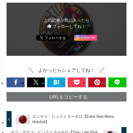
この記事が気に入ったら
フォローしてね！
Follow Me
よかったらシェアしてね！
URLをコピーする
エンテイ：レッドミラーホロ【Entei Red Mirror
Holofoil】
カプ・テテフ：ピンクミラーホロ【Tapu Lele Pink