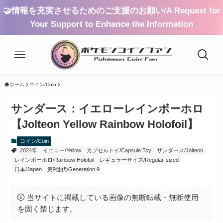
🤝情報を充実させるためのご支援のお願い/A Request for
Your Support to Enhance the Information
ホーム
コイン/Coin
サンダース：イエローレインボーホロ
【Jolteon Yellow Rainbow Holofoil】
コイン/Coin
2024年
イエロー/Yellow
カプセルトイ/Capsule Toy
サンダース/Jolteon
レインボーホロ/Rainbow Holofoil
レギュラーサイズ/Regular-sized
日本/Japan
第9世代/Generation 9
当サイトに掲載している画像の無断転載・無断使用
を固く禁じます。