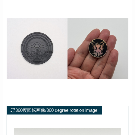
360度回転画像/360 degree rotation image