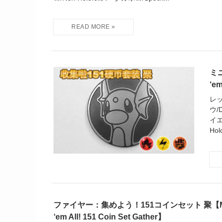
ミニ
‘em
レッ
ウ/
イエ
Hol
ファイヤー：集めよう！151コインセット 聚【Moltr
‘em All! 151 Coin Set Gather】