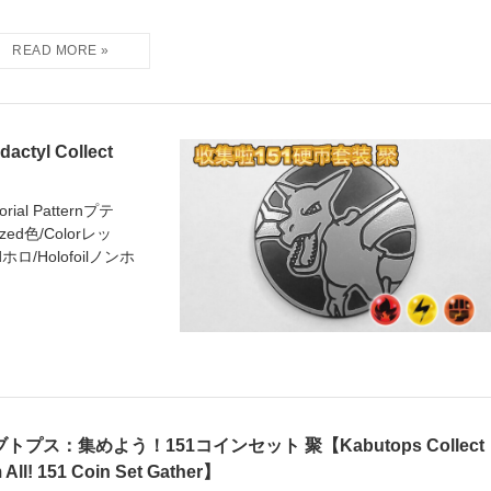
yl Collect
ial Patternプテ
zed色/Colorレッ
ホロ/Holofoilノンホ
トプス：集めよう！151コインセット 聚【Kabutops Collect
 All! 151 Coin Set Gather】