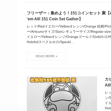
フリーザー：集めよう！151コインセット 聚【Artic
‘em All! 151 Coin Set Gather】
レッド/Redイエロー/Yellowオレンジ/Orange 絵柄/Picto
ー/Articunoサイズ/Sizeレギュラーサイズ/Regular-siz
イエロー/Yellowオレンジ/Orangeゴールド/Goldホロ/Ho
Holofoilスペクルホロ/Speckl...
カビ
All
レッ
ン/
イエ
Hol