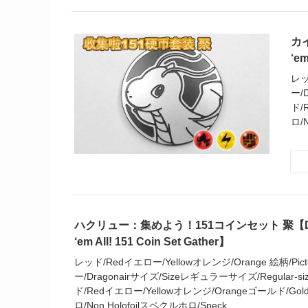
カイ
‘em
レッ
ー/
ド/
ロ/N
ハクリュー：集めよう！151コインセット 聚【Dragon
‘em All! 151 Coin Set Gather】
レッド/Redイエロー/Yellowオレンジ/Orange 絵柄/Picto
ー/Dragonairサイズ/Sizeレギュラーサイズ/Regular-si
ド/Redイエロー/Yellowオレンジ/Orangeゴールド/Gold
ロ/Non Holofoilスペクルホロ/Speck...