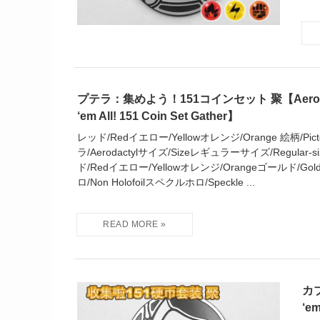
プテラ：集めよう！151コインセット 聚【Aerodact
‘em All! 151 Coin Set Gather】
レッド/Redイエロー/Yellowオレンジ/Orange 絵柄/Pictor
ラ/Aerodactylサイズ/Sizeレギュラーサイズ/Regular-si
ド/Redイエロー/Yellowオレンジ/Orangeゴールド/Gold
ロ/Non Holofoilスペクルホロ/Speckle ...
カブ
‘em