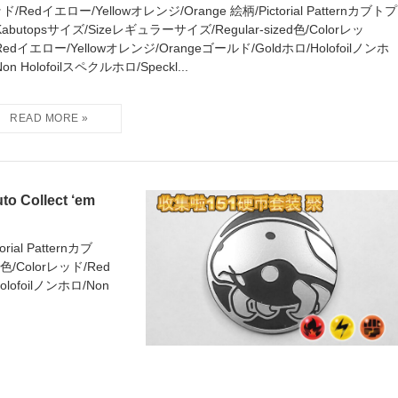
ド/Redイエロー/Yellowオレンジ/Orange 絵柄/Pictorial Patternカブトプ
Kabutopsサイズ/Sizeレギュラーサイズ/Regular-sized色/Colorレッ
Redイエロー/Yellowオレンジ/Orangeゴールド/Goldホロ/Holofoilノンホ
on Holofoilスペクルホロ/Speckl...
ollect ‘em
ial Patternカブ
色/Colorレッド/Red
lofoilノンホロ/Non