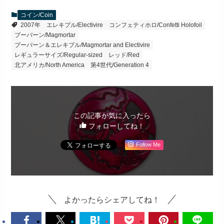
コイン/Coin
2007年
エレキブル/Electivire
コンフェティホロ/Confetti Holofoil
ブーバーン/Magmortar
ブーバーン＆エレキブル/Magmortar and Electivire
レギュラーサイズ/Regular-sized
レッド/Red
北アメリカ/North America
第4世代/Generation 4
この記事が気に入ったら
フォローしてね！
Follow Me
よかったらシェアしてね！