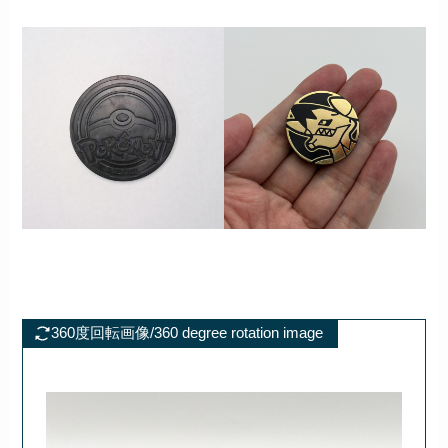
360度回転画像/360 degree rotation image