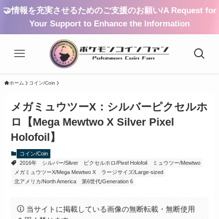
🤝情報を充実させるためのご支援のお願い/A Request for
Your Support to Enhance the Information
ホーム
コイン/Coin
メガミュウツーX：シルバーピクセルホ
ロ【Mega Mewtwo X Silver Pixel
Holofoil】
コイン/Coin
2016年
シルバー/Silver
ピクセルホロ/Pixel Holofoil
ミュウツー/Mewtwo
メガミュウツーX/Mega Mewtwo X
ラージサイズ/Large-sized
北アメリカ/North America
第6世代/Generation 6
当サイトに掲載している画像の無断転載・無断使用