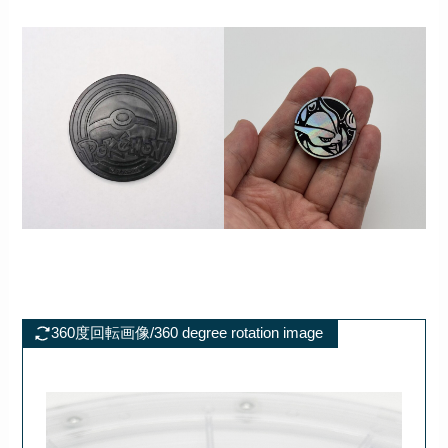
360度回転画像/360 degree rotation image