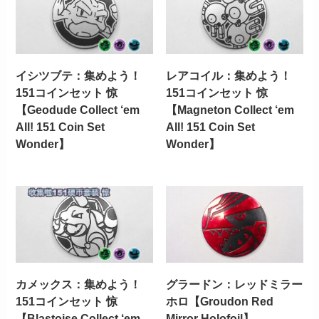
イシツブテ：集めよう！
レアコイル：集めよう！
151コインセット 惊
151コインセット 惊
【Geodude Collect ‘em
【Magneton Collect ‘em
All! 151 Coin Set
All! 151 Coin Set
Wonder】
Wonder】
カメックス：集めよう！
グラードン：レッドミラー
151コインセット 惊
ホロ【Groudon Red
【Blastoise Collect ‘em
Mirror Holofoil】