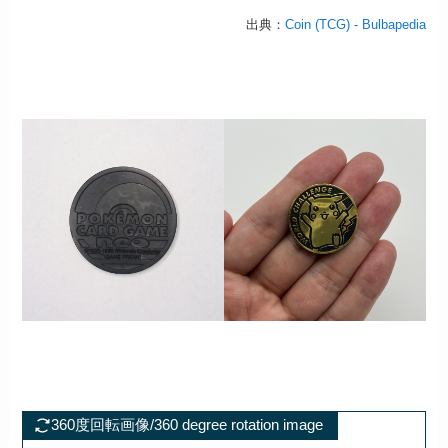
出典：
Coin (TCG) - Bulbapedia
360度回転画像/360 degree rotation image