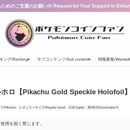
支援のお願い/A Request for Your Support to Enhance 
ング/Ranking
サブコンテンツ/Sub content
情報募集/Wanted
achu Gold Speckle Holofoil
/Pikachu
レギュラーサイズ/Regular-sized
日本/Japan
第9世代/Generation 9
断使用を固く禁じます。