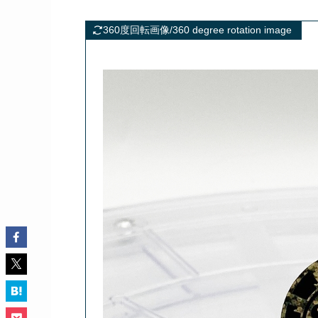
360度回転画像/360 degree rotation image