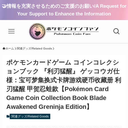
🤝情報を充実させるためのご支援のお願い/A Request for
Your Support to Enhance the Information
ホーム
関連グッズ/Related Goods
ポケモンカードゲーム コインコレクシ
ョンブック 『利刃猛醒』 ゲッコウガ仕
様：宝可梦集换式卡牌游戏硬币收藏册 利
刃猛醒 甲贺忍蛙款【Pokémon Card
Game Coin Collection Book Blade
Awakened Greninja Edition】
関連グッズ/Related Goods