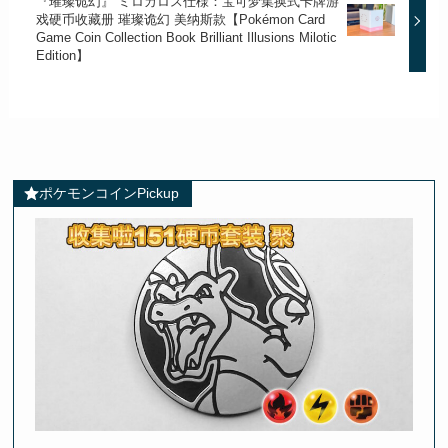
『璀璨诡幻』 ミロカロス仕様：宝可梦集换式卡牌游
戏硬币收藏册 璀璨诡幻 美纳斯款【Pokémon Card
Game Coin Collection Book Brilliant Illusions Milotic
Edition】
ポケモンコインPickup