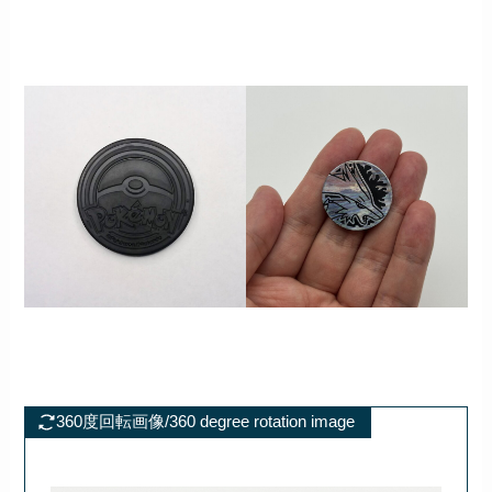
360度回転画像/360 degree rotation image