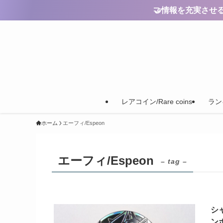
🤝情報を充実させるためのご
レアコイン/Rare coins
ランキ
ホーム
エーフィ/Espeon
エーフィ/Espeon
– tag –
シ
ンボ