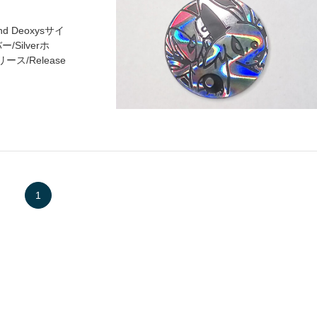
nd Deoxysサイ
ー/Silverホ
リリース/Release
1