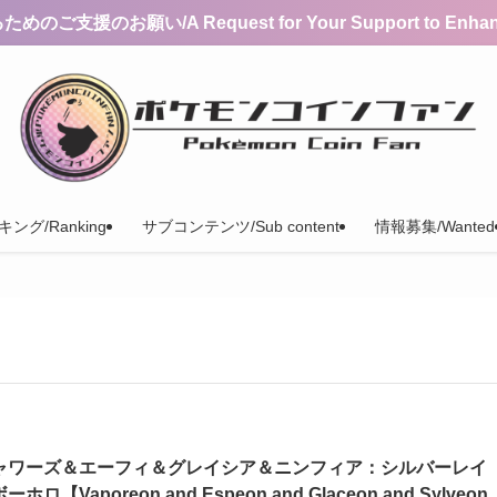
支援のお願い/A Request for Your Support to Enhance 
ング/Ranking
サブコンテンツ/Sub content
情報募集/Wanted
ャワーズ＆エーフィ＆グレイシア＆ニンフィア：シルバーレイ
ーホロ【Vaporeon and Espeon and Glaceon and Sylveon