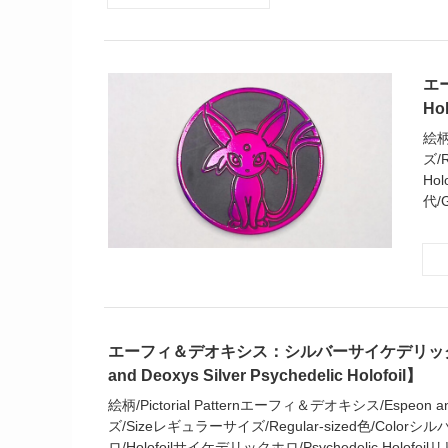
エー
Ho
絵柄
ズ/R
Hol
代/
エーフィ＆デオキシス：シルバーサイケデリック
and Deoxys Silver Psychedelic Holofoil】
絵柄/Pictorial Patternエーフィ＆デオキシス/Espeon a
ズ/Sizeレギュラーサイズ/Regular-sized色/Colorシルバ
ロ/Holofoilサイケデリックホロ/Psychedelic Holofoil