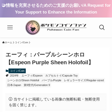
🤝情報を充実させるためのご支援のお願い/A Request for
Your Support to Enhance the Information
ホーム
コイン/Coin
エーフィ：パープルシーンホロ
【Espeon Purple Sheen Holofoil】
コイン/Coin
2024年
エーフィ/Espeon
カプセルトイ/Capsule Toy
シーンホロ/Sheen Holofoil
パープル/Purple
レギュラーサイズ/Regular-sized
日本/Japan
第9世代/Generation 9
当サイトに掲載している画像の無断転載・無断使用
を固く禁じます。