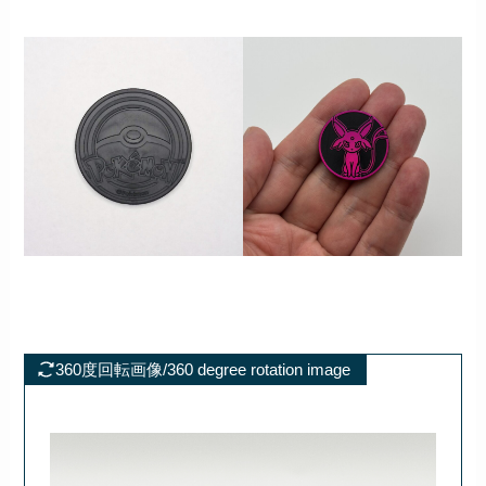
360度回転画像/360 degree rotation image