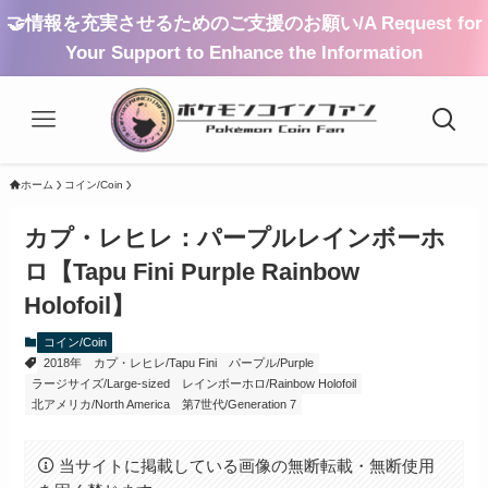
🤝情報を充実させるためのご支援のお願い/A Request for
Your Support to Enhance the Information
ホーム
コイン/Coin
カプ・レヒレ：パープルレインボーホ
ロ【Tapu Fini Purple Rainbow
Holofoil】
コイン/Coin
2018年
カプ・レヒレ/Tapu Fini
パープル/Purple
ラージサイズ/Large-sized
レインボーホロ/Rainbow Holofoil
北アメリカ/North America
第7世代/Generation 7
当サイトに掲載している画像の無断転載・無断使用