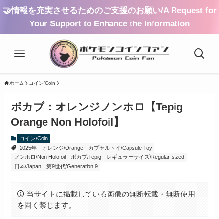
🤝情報を充実させるためのご支援のお願い/A Request for
Your Support to Enhance the Information
ホーム
コイン/Coin
ポカブ：オレンジノンホロ【Tepig
Orange Non Holofoil】
コイン/Coin
2025年
オレンジ/Orange
カプセルトイ/Capsule Toy
ノンホロ/Non Holofoil
ポカブ/Tepig
レギュラーサイズ/Regular-sized
日本/Japan
第9世代/Generation 9
当サイトに掲載している画像の無断転載・無断使用
を固く禁じます。