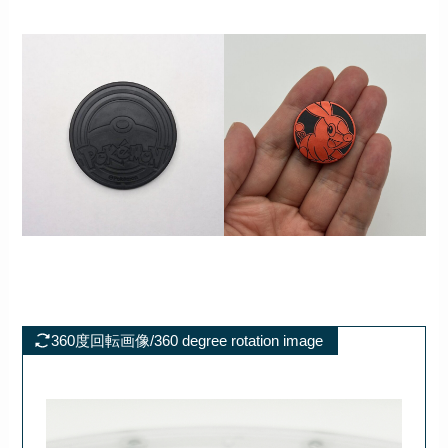
360度回転画像/360 degree rotation image