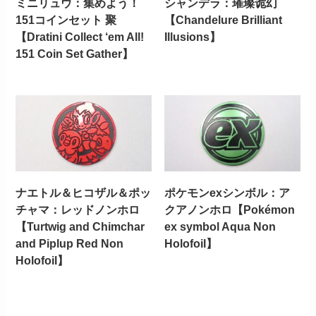
ミニリュウ：集めよう！
シャンデラ：璀璨诡幻
151コインセット 聚
【Chandelure Brilliant
【Dratini Collect ‘em All!
Illusions】
151 Coin Set Gather】
ナエトル＆ヒコザル＆ポッ
ポケモンexシンボル：ア
チャマ：レッドノンホロ
クアノンホロ【Pokémon
【Turtwig and Chimchar
ex symbol Aqua Non
and Piplup Red Non
Holofoil】
Holofoil】