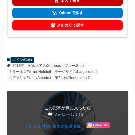
楽天で探す
Yahoo!で探す
メルカリで探す
コイン/Coin
2018年
ゼルネアス/Xerneas
ブルー/Blue
ミラーホロ/Mirror Holofoil
ラージサイズ/Large-sized
北アメリカ/North America
第7世代/Generation 7
この記事が気に入ったら
フォローしてね！
Follow @pokemoncoinfan
Follow Me