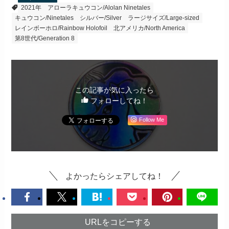
2021年
アローラキュウコン/Alolan Ninetales
キュウコン/Ninetales
シルバー/Silver
ラージサイズ/Large-sized
レインボーホロ/Rainbow Holofoil
北アメリカ/North America
第8世代/Generation 8
この記事が気に入ったら
フォローしてね！
Follow Me
よかったらシェアしてね！
URLをコピーする