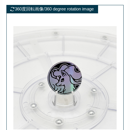
360度回転画像/360 degree rotation image