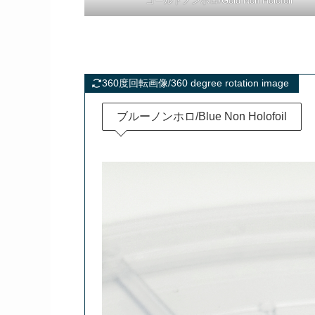
ゴールドノンホロ/Gold Non Holofoil
360度回転画像/360 degree rotation image
ブルーノンホロ/Blue Non Holofoil