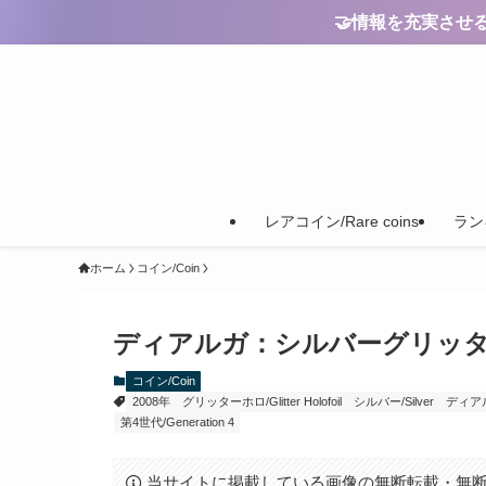
🤝情報を充実させるためのご
レアコイン/Rare coins
ランキ
ホーム
コイン/Coin
ディアルガ：シルバーグリッターホロ【Dia
コイン/Coin
2008年
グリッターホロ/Glitter Holofoil
シルバー/Silver
ディアルガ
第4世代/Generation 4
当サイトに掲載している画像の無断転載・無