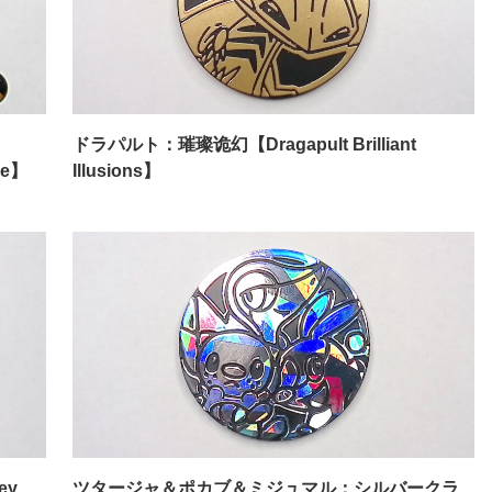
ドラパルト：璀璨诡幻【Dragapult Brilliant
ope】
Illusions】
ey
ツタージャ＆ポカブ＆ミジュマル：シルバークラ