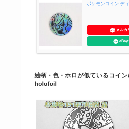
ポケモンコイン デ
メルカ
eBa
絵柄・色・ホロが似ているコイン/Coins wit
holofoil