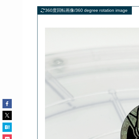
360度回転画像/360 degree rotation image